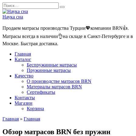
Перейти
Search
к
for:
содержанию
Наука сна
Продаем матрасы производства Турции💖компании BRN👍.
Матрасы всегда в наличии👌на складе в Санкт-Петербурге и в
Москве. Быстрая доставка.
Главная
Каталог
Беспружинные матрасы
Пружинные матрасы
Качество
О производстве матрасов BRN
Материалы матрасов BRN
Сертификаты
Контакты
Магазин
Корзина
Главная
»
Главная
Обзор матрасов BRN без пружин