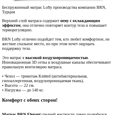
Беспружинный матрас Lofty производства компании BRN,
Турция
Верхний слой матраса содержит
пену с охлаждающим
эффектом
, она отлично повторяет контур тела и повышает
терморегуляцию.
BRN Lofty отлично подойдет тем, кто любит комфортное, не
жесткое спальное место, но при этом хочет ощущать
поддержку тела.
Это матрас
с высокой воздухопроницаемостью
.
Инновационная 3D сетка и воздушные каналы обеспечивают
правильную вентиляцию матраса.
• Чехол — трикотаж Knitted (антибактериальная,
гипоаллергенная, воздухопроницаемая ткань).
• Высота — 22 см.
• Нагрузка — до 140 кг.
Комфорт с обеих сторон!
Матрас BRN Elegant
средней жесткости давно полюбился