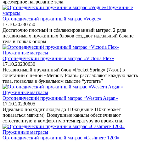
чрезмерное нагревание тела.
Пружинные
матрасы
Ортопедический пружинный матрас «Vogue»
17.10.2023
0
550
Достаточно плотный и сбалансированный матрас. 2 ряда
независимых пружинных блоков создают идеальный баланс
тела в точках опоры
Пружинные матрасы
Ортопедический пружинный матрас «Victoria Flex»
17.10.2023
0
630
Независимый пружинный блок «Pocket Spring» (7-зон) в
сочетании с пеной «Memory Foam» расслабляют каждую часть
тела, позволяя в буквальном смысле “утопать”
Пружинные матрасы
Ортопедический пружинный матрас «Western Argan»
17.10.2023
0
605
Идеально подходит людям до 110кг(выше 110кг может
показаться мягким). Воздушные каналы обеспечивают
естественную и комфортную температуру во время сна.
Пружинные матрасы
Ортопедический пружинный матрас «Сashmere 1200»