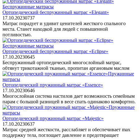
Беспружинные матрасы
Ортопедический беспружинный матрас «Elegant»
17.10.2023
0
737
Матрас порадует и удивит ценителей жесткого спального
места. Станет находкой для людей с повышенной
потливостью.
Беспружинные матрасы
Ортопедический беспружинный матрас «Eclipse»
17.10.2023
0
645
Беспружинный ортопедический многослойный матрас,
обтянут трикотажной тканью, пропитан аргановым маслом
Пружинные
матрасы
Ортопедический пружинный матрас «Essence»
17.10.2023
0
646
Многослойная система настилов дает возможность семейным
парам с большой разницей в весе спать одинаково комфортно.
Пружинные
матрасы
Ортопедический пружинный матрас «Majestic»
17.10.2023
0
637
Матрас средней жесткости, расслабляет и обеспечивает max
поддержку тела, поглощает давление и предотвращает