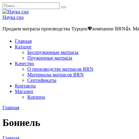
Перейти
Search
к
for:
содержанию
Наука сна
Продаем матрасы производства Турции💖компании BRN👍. Матра
Главная
Каталог
Беспружинные матрасы
Пружинные матрасы
Качество
О производстве матрасов BRN
Материалы матрасов BRN
Сертификаты
Контакты
Магазин
Корзина
Главная
Боннель
Главная